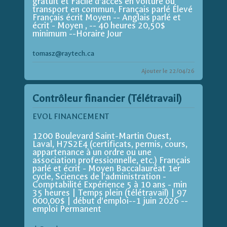
gratuit et Facile d'accès en voiture ou
transport en commun, Français parlé Élevé
Français écrit Moyen -- Anglais parlé et
écrit - Moyen , -- 40 heures 20,50$
minimum --Horaire Jour
tomasz@raytech.ca
Ajouter le 22/04/26
Contrôleur financier (Télétravail)
EVOL FINANCEMENT
1200 Boulevard Saint-Martin Ouest,
Laval, H7S2E4 (certificats, permis, cours,
appartenance à un ordre ou une
association professionnelle, etc.) Français
parlé et écrit - Moyen Baccalauréat 1er
cycle, Sciences de l'administration -
Comptabilité Expérience 5 à 10 ans - min
35 heures | Temps plein (télétravail) | 97
000,00$ | début d'emploi--1 juin 2026 --
emploi Permanent