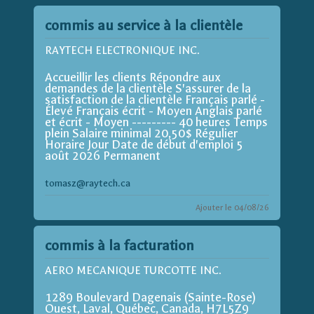
commis au service à la clientèle
RAYTECH ELECTRONIQUE INC.
Accueillir les clients Répondre aux
demandes de la clientèle S'assurer de la
satisfaction de la clientèle Français parlé -
Élevé Français écrit - Moyen Anglais parlé
et écrit - Moyen --------- 40 heures Temps
plein Salaire minimal 20,50$ Régulier
Horaire Jour Date de début d'emploi 5
août 2026 Permanent
tomasz@raytech.ca
Ajouter le 04/08/26
commis à la facturation
AERO MECANIQUE TURCOTTE INC.
1289 Boulevard Dagenais (Sainte-Rose)
Ouest, Laval, Québec, Canada, H7L5Z9