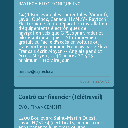
RAYTECH ELECTRONIQUE INC.
1451 Boulevard des Laurentides (Vimont),
Laval, Québec, Canada, H7M2Y3 Raytech
Électronique vente réparation installation
d'équipements électroniques de
navigation tels que GPS, sonar, radar et
pilote automatique -- Stationnement
gratuit et Facile d'accès en voiture ou
transport en commun, Français parlé Élevé
Français écrit Moyen -- Anglais parlé et
écrit - Moyen , -- 40 heures 20,50$
minimum --Horaire Jour
tomasz@raytech.ca
Ajouter le 22/04/26
Contrôleur financier (Télétravail)
EVOL FINANCEMENT
1200 Boulevard Saint-Martin Ouest,
Laval, H7S2E4 (certificats, permis, cours,
appartenance à un ordre ou une