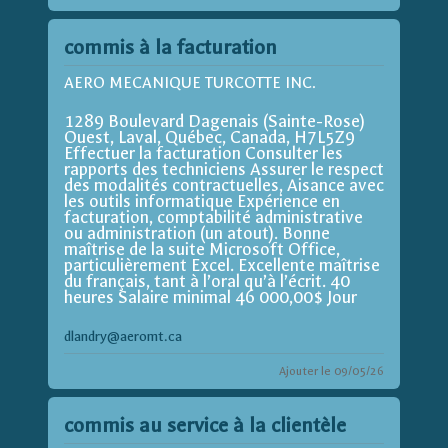
commis à la facturation
AERO MECANIQUE TURCOTTE INC.
1289 Boulevard Dagenais (Sainte-Rose)
Ouest, Laval, Québec, Canada, H7L5Z9
Effectuer la facturation Consulter les
rapports des techniciens Assurer le respect
des modalités contractuelles, Aisance avec
les outils informatique Expérience en
facturation, comptabilité administrative
ou administration (un atout). Bonne
maîtrise de la suite Microsoft Office,
particulièrement Excel. Excellente maîtrise
du français, tant à l’oral qu’à l’écrit. 40
heures Salaire minimal 46 000,00$ Jour
dlandry@aeromt.ca
Ajouter le 09/05/26
commis au service à la clientèle