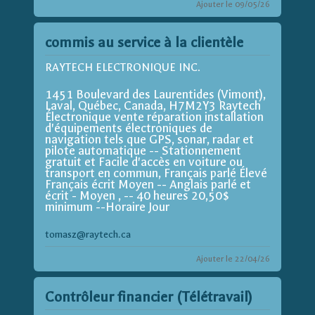
Ajouter le 09/05/26
commis au service à la clientèle
RAYTECH ELECTRONIQUE INC.
1451 Boulevard des Laurentides (Vimont),
Laval, Québec, Canada, H7M2Y3 Raytech
Électronique vente réparation installation
d'équipements électroniques de
navigation tels que GPS, sonar, radar et
pilote automatique -- Stationnement
gratuit et Facile d'accès en voiture ou
transport en commun, Français parlé Élevé
Français écrit Moyen -- Anglais parlé et
écrit - Moyen , -- 40 heures 20,50$
minimum --Horaire Jour
tomasz@raytech.ca
Ajouter le 22/04/26
Contrôleur financier (Télétravail)