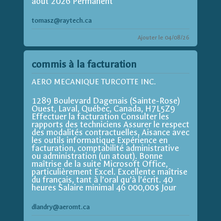
août 2026 Permanent
tomasz@raytech.ca
Ajouter le 04/08/26
commis à la facturation
AERO MECANIQUE TURCOTTE INC.
1289 Boulevard Dagenais (Sainte-Rose)
Ouest, Laval, Québec, Canada, H7L5Z9
Effectuer la facturation Consulter les
rapports des techniciens Assurer le respect
des modalités contractuelles, Aisance avec
les outils informatique Expérience en
facturation, comptabilité administrative
ou administration (un atout). Bonne
maîtrise de la suite Microsoft Office,
particulièrement Excel. Excellente maîtrise
du français, tant à l’oral qu’à l’écrit. 40
heures Salaire minimal 46 000,00$ Jour
dlandry@aeromt.ca