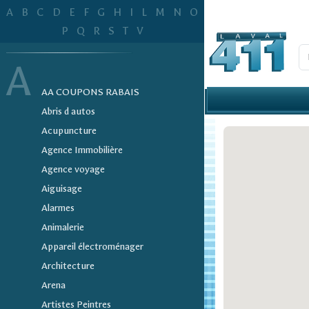
A
B
C
D
E
F
G
H
I
L
M
N
O
P
Q
R
S
T
V
A
AA COUPONS RABAIS
Abris d autos
Acupuncture
Agence Immobilière
Agence voyage
Aiguisage
Alarmes
Animalerie
Appareil électroménager
Architecture
Arena
Artistes Peintres