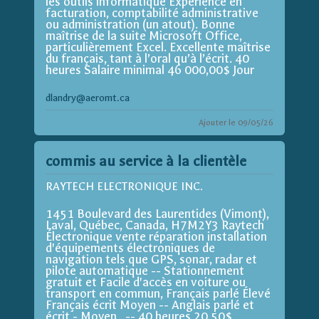
les outils informatique Expérience en
facturation, comptabilité administrative
ou administration (un atout). Bonne
maîtrise de la suite Microsoft Office,
particulièrement Excel. Excellente maîtrise
du français, tant à l’oral qu’à l’écrit. 40
heures Salaire minimal 46 000,00$ Jour
dlandry@aeromt.ca
Ajouter le 09/05/26
commis au service à la clientèle
RAYTECH ELECTRONIQUE INC.
1451 Boulevard des Laurentides (Vimont),
Laval, Québec, Canada, H7M2Y3 Raytech
Électronique vente réparation installation
d'équipements électroniques de
navigation tels que GPS, sonar, radar et
pilote automatique -- Stationnement
gratuit et Facile d'accès en voiture ou
transport en commun, Français parlé Élevé
Français écrit Moyen -- Anglais parlé et
écrit - Moyen , -- 40 heures 20,50$