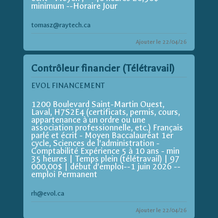
minimum --Horaire Jour
tomasz@raytech.ca
Ajouter le 22/04/26
Contrôleur financier (Télétravail)
EVOL FINANCEMENT
1200 Boulevard Saint-Martin Ouest,
Laval, H7S2E4 (certificats, permis, cours,
appartenance à un ordre ou une
association professionnelle, etc.) Français
parlé et écrit - Moyen Baccalauréat 1er
cycle, Sciences de l'administration -
Comptabilité Expérience 5 à 10 ans - min
35 heures | Temps plein (télétravail) | 97
000,00$ | début d'emploi--1 juin 2026 --
emploi Permanent
rh@evol.ca
Ajouter le 22/04/26