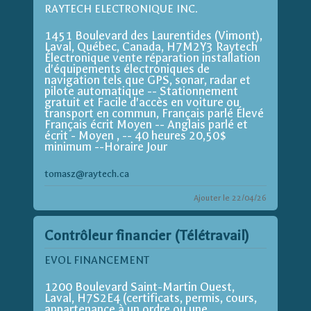
RAYTECH ELECTRONIQUE INC.
1451 Boulevard des Laurentides (Vimont),
Laval, Québec, Canada, H7M2Y3 Raytech
Électronique vente réparation installation
d'équipements électroniques de
navigation tels que GPS, sonar, radar et
pilote automatique -- Stationnement
gratuit et Facile d'accès en voiture ou
transport en commun, Français parlé Élevé
Français écrit Moyen -- Anglais parlé et
écrit - Moyen , -- 40 heures 20,50$
minimum --Horaire Jour
tomasz@raytech.ca
Ajouter le 22/04/26
Contrôleur financier (Télétravail)
EVOL FINANCEMENT
1200 Boulevard Saint-Martin Ouest,
Laval, H7S2E4 (certificats, permis, cours,
appartenance à un ordre ou une