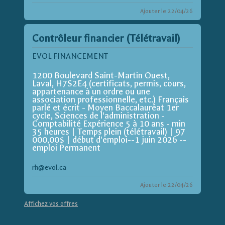
Ajouter le 22/04/26
Contrôleur financier (Télétravail)
EVOL FINANCEMENT
1200 Boulevard Saint-Martin Ouest,
Laval, H7S2E4 (certificats, permis, cours,
appartenance à un ordre ou une
association professionnelle, etc.) Français
parlé et écrit - Moyen Baccalauréat 1er
cycle, Sciences de l'administration -
Comptabilité Expérience 5 à 10 ans - min
35 heures | Temps plein (télétravail) | 97
000,00$ | début d'emploi--1 juin 2026 --
emploi Permanent
rh@evol.ca
Ajouter le 22/04/26
Affichez vos offres