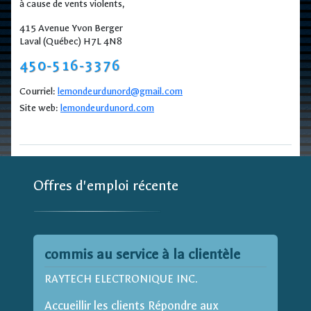
à cause de vents violents,
415 Avenue Yvon Berger
Laval (Québec) H7L 4N8
450-516-3376
Courriel:
lemondeurdunord@gmail.com
Site web:
lemondeurdunord.com
Offres d'emploi récente
commis au service à la clientèle
RAYTECH ELECTRONIQUE INC.
Accueillir les clients Répondre aux