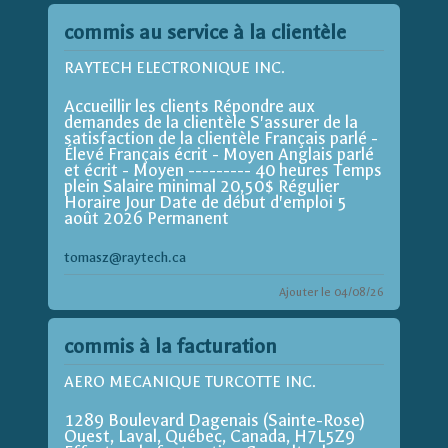
commis au service à la clientèle
RAYTECH ELECTRONIQUE INC.
Accueillir les clients Répondre aux
demandes de la clientèle S'assurer de la
satisfaction de la clientèle Français parlé -
Élevé Français écrit - Moyen Anglais parlé
et écrit - Moyen --------- 40 heures Temps
plein Salaire minimal 20,50$ Régulier
Horaire Jour Date de début d'emploi 5
août 2026 Permanent
tomasz@raytech.ca
Ajouter le 04/08/26
commis à la facturation
AERO MECANIQUE TURCOTTE INC.
1289 Boulevard Dagenais (Sainte-Rose)
Ouest, Laval, Québec, Canada, H7L5Z9