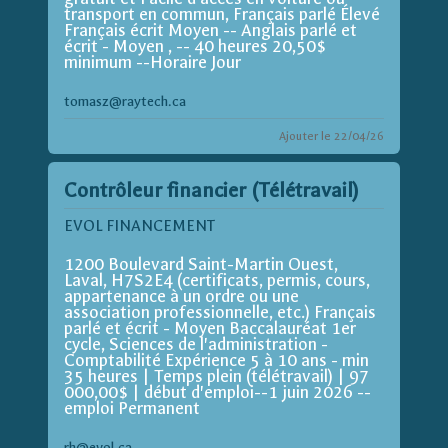
transport en commun, Français parlé Élevé
Français écrit Moyen -- Anglais parlé et
écrit - Moyen , -- 40 heures 20,50$
minimum --Horaire Jour
tomasz@raytech.ca
Ajouter le 22/04/26
Contrôleur financier (Télétravail)
EVOL FINANCEMENT
1200 Boulevard Saint-Martin Ouest,
Laval, H7S2E4 (certificats, permis, cours,
appartenance à un ordre ou une
association professionnelle, etc.) Français
parlé et écrit - Moyen Baccalauréat 1er
cycle, Sciences de l'administration -
Comptabilité Expérience 5 à 10 ans - min
35 heures | Temps plein (télétravail) | 97
000,00$ | début d'emploi--1 juin 2026 --
emploi Permanent
rh@evol.ca