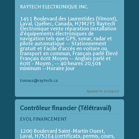
RAYTECH ELECTRONIQUE INC.
1451 Boulevard des Laurentides (Vimont),
Laval, Québec, Canada, H7M2Y3 Raytech
Électronique vente réparation installation
d'équipements électroniques de
navigation tels que GPS, sonar, radar et
pilote automatique -- Stationnement
gratuit et Facile d'accès en voiture ou
transport en commun, Français parlé Élevé
Français écrit Moyen -- Anglais parlé et
écrit - Moyen , -- 40 heures 20,50$
minimum --Horaire Jour
tomasz@raytech.ca
Ajouter le 22/04/26
Contrôleur financier (Télétravail)
EVOL FINANCEMENT
1200 Boulevard Saint-Martin Ouest,
Laval, H7S2E4 (certificats, permis, cours,