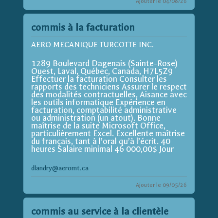
Ajouter le 04/08/26
commis à la facturation
AERO MECANIQUE TURCOTTE INC.
1289 Boulevard Dagenais (Sainte-Rose)
Ouest, Laval, Québec, Canada, H7L5Z9
Effectuer la facturation Consulter les
rapports des techniciens Assurer le respect
des modalités contractuelles, Aisance avec
les outils informatique Expérience en
facturation, comptabilité administrative
ou administration (un atout). Bonne
maîtrise de la suite Microsoft Office,
particulièrement Excel. Excellente maîtrise
du français, tant à l’oral qu’à l’écrit. 40
heures Salaire minimal 46 000,00$ Jour
dlandry@aeromt.ca
Ajouter le 09/05/26
commis au service à la clientèle